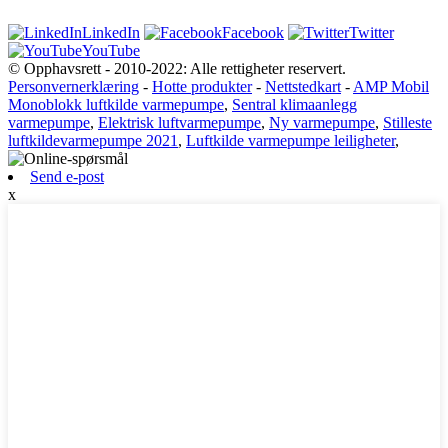
LinkedIn
Facebook
Twitter
YouTube
© Opphavsrett - 2010-2022: Alle rettigheter reservert.
Personvernerklæring
-
Hotte produkter
-
Nettstedkart
-
AMP Mobil
Monoblokk luftkilde varmepumpe
,
Sentral klimaanlegg
varmepumpe
,
Elektrisk luftvarmepumpe
,
Ny varmepumpe
,
Stilleste
luftkildevarmepumpe 2021
,
Luftkilde varmepumpe leiligheter
,
Send e-post
x