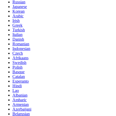
Russian
Japanese
Korean
Arabic
Irish
Greek
Turkish
Italian
Danish
Romanian
Indonesian
Czech
Afrikaans
Swedish
Polish
Basque
Catalan
Esperanto
Hindi
Lao
Albanian
Amharic
Armenian
Azerbaijani
Belarusian