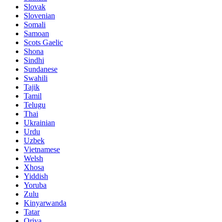
Slovak
Slovenian
Somali
Samoan
Scots Gaelic
Shona
Sindhi
Sundanese
Swahili
Tajik
Tamil
Telugu
Thai
Ukrainian
Urdu
Uzbek
Vietnamese
Welsh
Xhosa
Yiddish
Yoruba
Zulu
Kinyarwanda
Tatar
Oriya