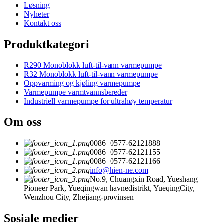
Løsning
Nyheter
Kontakt oss
Produktkategori
R290 Monoblokk luft-til-vann varmepumpe
R32 Monoblokk luft-til-vann varmepumpe
Oppvarming og kjøling varmepumpe
Varmepumpe varmtvannsbereder
Industriell varmepumpe for ultrahøy temperatur
Om oss
0086+0577-62121888
0086+0577-62121155
0086+0577-62121166
info@hien-ne.com
No.9, Chuangxin Road, Yueshang
Pioneer Park, Yueqingwan havnedistrikt, YueqingCity,
Wenzhou City, Zhejiang-provinsen
Sosiale medier