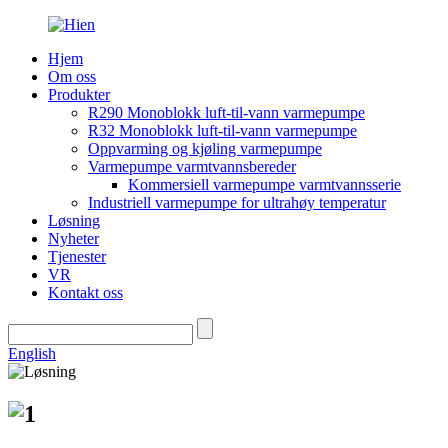
Hjem
Om oss
Produkter
R290 Monoblokk luft-til-vann varmepumpe
R32 Monoblokk luft-til-vann varmepumpe
Oppvarming og kjøling varmepumpe
Varmepumpe varmtvannsbereder
Kommersiell varmepumpe varmtvannsserie
Industriell varmepumpe for ultrahøy temperatur
Løsning
Nyheter
Tjenester
VR
Kontakt oss
English